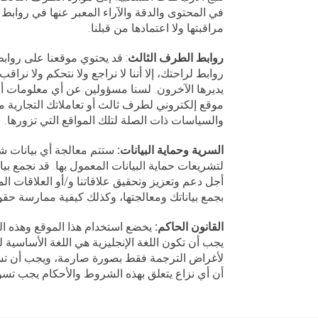
في المحتوى والدقة والآراء المعبر عنها في روابط ا
مراقبتها ولا اعتمادها من قبلنا.
روابط الطرف الثالث
: قد يحتوي موقعنا على روابط
روابط لراحتك، إلا أننا لا نراجع ولا نتحكم ولا نرا
يديرها الآخرون. لسنا مسؤولين عن أي معلومات أ
موقع إلكتروني لطرف ثالث أو تعاملاتك التجارية م
والسياسات ذات الصلة لتلك المواقع التي تزورها.
السرية وحماية البيانات:
ستتم معالجة أي بيانات شخ
لتشريعات حماية البيانات المعمول بها. قد نجمع بيا
أجل دعم وتعزيز وتحقيق علاقاتنا و/أو العلاقات ال
بجمع بياناتك ومعالجتها، وكذلك كيفية ممارسة ح
القانون الحاكم:
يخضع استخدام هذا الموقع وهذه ال
يجب أن تكون اللغة الإنجليزية هي اللغة الأساسي
لأغراض الترجمة فقط بصورة صارمة، ويجب أن تسود
أن أي نزاع يتعلق بهذه الشروط والأحكام يجب تس