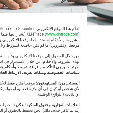
تُقدِّم هذا الموقع الإلكتروني Securcap Securities المحدودة (“
) (يشار إليها فيما بعد بالتبادل بضمير “
www.xlntrade.com
XLNTrade (
الشروط والأحكام استخدامك لموقعنا الإلكتروني و
موقعنا الإلكتروني) ما لم تكن خاضعة لشروط و/أو 
من خلال الوصول إلى موقعنا الإلكتروني و/أو استخ
بهذه الشروط والأحكام. من خلال الاستمرار في اس
الارتباط.
يرجى التأكد من قراءة شروط وأحكام هذا
سياسات الخصوصية وملفات تعريف الارتباط الخاصة 
المستخدمون المستهدفون:
موقعنا متاح فقط للأشخ
لأي شخص أو كيان في أي ولاية قضائية أو دولة يكون ف
أو اللائحة (اللوائح) الوطنية.
العلامات التجارية وحقوق الملكية الفكرية:
نحن أصح
(ما لم يُذكر خلاف ذلك). نحن نحتفظ بالحقوق أو ال