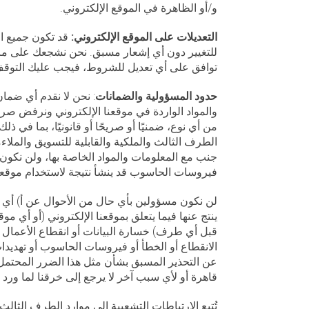
و/أو الظاهرة في الموقع الإلكتروني.
التعديلات على الموقع الإلكتروني:
قد تكون جميع ال
للتغيير دون أي إشعار مسبق. نحن نشجعك على مرا
توافق على أي تعديل للشروط، فيجب عليك التوقف
حدود المسؤولية والضمانات
: نحن لا نقدم أي ضمان
والمواد الواردة في موقعنا الإلكتروني ونرفض صر
من أي نوع، ضمنيًا أو صريحًا أو قانونيًا، بما في 
الطرف الثالث والملكية والقابلية للتسويق والمل
جنب مع المعلومات والمواد الخاصة بها، ولن نكو
فيروسات الحاسوب قد ينشأ نتيجة لاستخدام موقعن
لن نكون مسؤولين بأي حال من الأحوال عن أ) أي أض
ينتج عنها فيما يتعلق بموقعنا الإلكتروني (أو أي 
قبل أي طرف) خسارة البيانات أو انقطاع الأعمال أو 
الانقطاع أو الخطأ أو فيروسات الحاسوب أو تهديدات
عن التحذير المسبق بشأن مثل هذا الضرر المحتمل 
قاهرة أو لأي سبب آخر لا يرجع إلى خرقنا لما ورد أ
تُتبع الارتباطات التشعبية إلى موارد الطرف الثالث